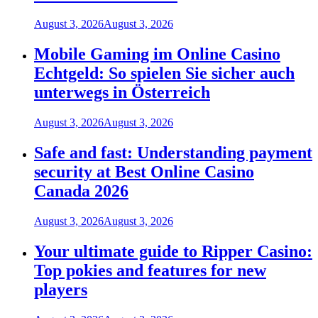
August 3, 2026
August 3, 2026
Mobile Gaming im Online Casino
Echtgeld: So spielen Sie sicher auch
unterwegs in Österreich
August 3, 2026
August 3, 2026
Safe and fast: Understanding payment
security at Best Online Casino
Canada 2026
August 3, 2026
August 3, 2026
Your ultimate guide to Ripper Casino:
Top pokies and features for new
players