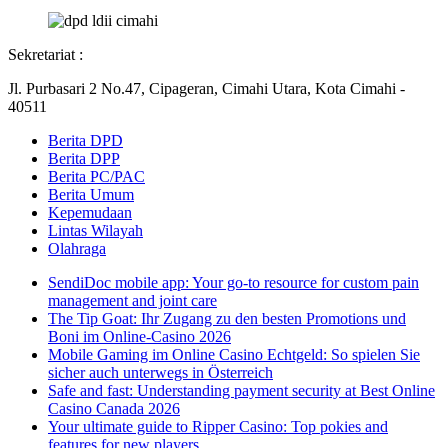
Sekretariat :
Jl. Purbasari 2 No.47, Cipageran, Cimahi Utara, Kota Cimahi -
40511
Berita DPD
Berita DPP
Berita PC/PAC
Berita Umum
Kepemudaan
Lintas Wilayah
Olahraga
SendiDoc mobile app: Your go-to resource for custom pain
management and joint care
The Tip Goat: Ihr Zugang zu den besten Promotions und
Boni im Online-Casino 2026
Mobile Gaming im Online Casino Echtgeld: So spielen Sie
sicher auch unterwegs in Österreich
Safe and fast: Understanding payment security at Best Online
Casino Canada 2026
Your ultimate guide to Ripper Casino: Top pokies and
features for new players