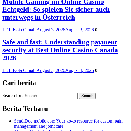
Mobile Gaming im Online Casino
Echtgeld: So spielen Sie sicher auch
unterwegs in Österreich
LDII Kota Cimahi
August 3, 2026
August 3, 2026
0
Safe and fast: Understanding payment
security at Best Online Casino Canada
2026
LDII Kota Cimahi
August 3, 2026
August 3, 2026
0
Cari berita
Search for:
Berita Terbaru
SendiDoc mobile app: Your go-to resource for custom pain
management and joint care