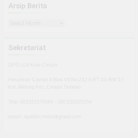
Arsip Berita
Arsip
Berita
Sekretariat
DPD LDII Kota Cimahi
Perumnas Cijerah II Blok VII No.212 A RT 03/ RW 12
Kel. Melong Kec. Cimahi Selatan
Telp: 081321574264 – 082130303354
email : dpdldiicimahi@gmail.com