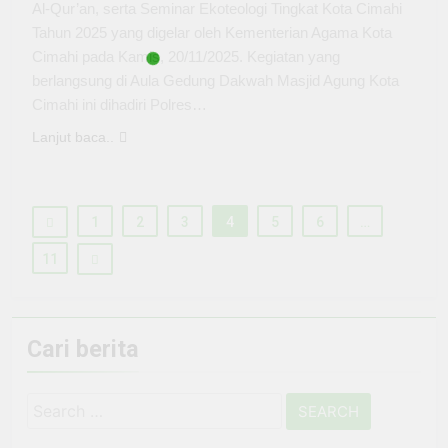
Al-Qur’an, serta Seminar Ekoteologi Tingkat Kota Cimahi
Tahun 2025 yang digelar oleh Kementerian Agama Kota
Cimahi pada Kamis, 20/11/2025. Kegiatan yang
berlangsung di Aula Gedung Dakwah Masjid Agung Kota
Cimahi ini dihadiri Polres…
Lanjut baca..
1
2
3
4
5
6
…
11
Cari berita
Search
for: