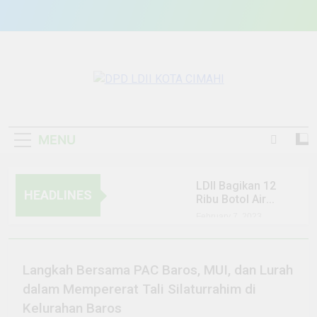
Skip
to
content
DPD LDII KOTA
Lembaga Dakwah Islam Indonesia
CIMAHI
MENU
LDII Bagikan 12
HEADLINES
Ribu Botol Air
Mineral, Dukung
February 7, 2023
Harlah 1 Abad
SendiDoc mobile app:
NU.
KEPEMUDAAN
Your go-to resource for
custom pain management
Indeks
August 5, 2026
Langkah Bersama PAC Baros, MUI, dan Lurah
and joint care
The Tip Goat: Ihr Zugang
dalam Mempererat Tali Silaturrahim di
zu den besten Promotions
Berita
und Boni im Online-Casino
Kelurahan Baros
August 3, 2026