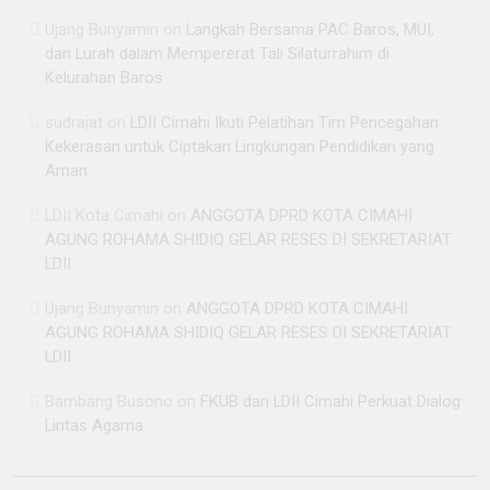
Ujang Bunyamin
on
Langkah Bersama PAC Baros, MUI,
dan Lurah dalam Mempererat Tali Silaturrahim di
Kelurahan Baros
sudrajat
on
LDII Cimahi Ikuti Pelatihan Tim Pencegahan
Kekerasan untuk Ciptakan Lingkungan Pendidikan yang
Aman
LDII Kota Cimahi
on
ANGGOTA DPRD KOTA CIMAHI
AGUNG ROHAMA SHIDIQ GELAR RESES DI SEKRETARIAT
LDII
Ujang Bunyamin
on
ANGGOTA DPRD KOTA CIMAHI
AGUNG ROHAMA SHIDIQ GELAR RESES DI SEKRETARIAT
LDII
Bambang Busono
on
FKUB dan LDII Cimahi Perkuat Dialog
Lintas Agama