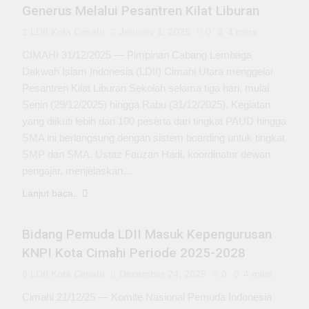
Generus Melalui Pesantren Kilat Liburan
LDII Kota Cimahi
January 1, 2026
0
4 mins
CIMAHI 31/12/2025 — Pimpinan Cabang Lembaga
Dakwah Islam Indonesia (LDII) Cimahi Utara menggelar
Pesantren Kilat Liburan Sekolah selama tiga hari, mulai
Senin (29/12/2025) hingga Rabu (31/12/2025). Kegiatan
yang diikuti lebih dari 100 peserta dari tingkat PAUD hingga
SMA ini berlangsung dengan sistem boarding untuk tingkat
SMP dan SMA. Ustaz Fauzan Hadi, koordinator dewan
pengajar, menjelaskan…
Lanjut baca..
KEPEMUDAAN
Bidang Pemuda LDII Masuk Kepengurusan
KNPI Kota Cimahi Periode 2025-2028
LDII Kota Cimahi
December 24, 2025
0
4 mins
Cimahi 21/12/25 — Komite Nasional Pemuda Indonesia