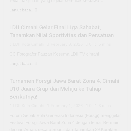
Tebar Takjil LDII yang digelar serentak se-Jawa…
Lanjut baca..
KEPEMUDAAN
LDII Cimahi Gelar Final Liga Sahabat,
Tanamkan Nilai Sportivitas dan Persatuan
LDII Kota Cimahi
February 9, 2026
0
5 mins
CC Fotografer Fauzan Kesuma LDII TV cimahi
Lanjut baca..
BERITA UMUM
OLAHRAGA
Turnamen Forsgi Jawa Barat Zona 4, Cimahi
U10 Juara Grup dan Melaju ke Tahap
Berikutnya!
LDII Kota Cimahi
February 1, 2026
0
3 mins
Forum Sepak Bola Generasi Indonesia (Forsgi) menggelar
Festival Forsgi Jawa Barat Zona 4 dengan tema “Bermain
dengan Aman, secara Sportif dan Tanamkan 29 Karakter