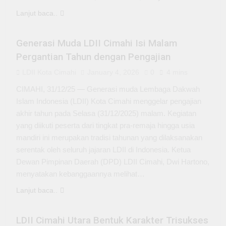
Lanjut baca..
KEPEMUDAAN
Generasi Muda LDII Cimahi Isi Malam
Pergantian Tahun dengan Pengajian
LDII Kota Cimahi
January 4, 2026
0
4 mins
CIMAHI, 31/12/25 — Generasi muda Lembaga Dakwah
Islam Indonesia (LDII) Kota Cimahi menggelar pengajian
akhir tahun pada Selasa (31/12/2025) malam. Kegiatan
yang diikuti peserta dari tingkat pra-remaja hingga usia
mandiri ini merupakan tradisi tahunan yang dilaksanakan
serentak oleh seluruh jajaran LDII di Indonesia. Ketua
Dewan Pimpinan Daerah (DPD) LDII Cimahi, Dwi Hartono,
menyatakan kebanggaannya melihat…
Lanjut baca..
KEPEMUDAAN
LDII Cimahi Utara Bentuk Karakter Trisukses