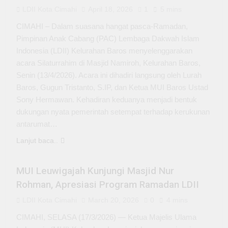
2026
Mobile Gaming im Online
LDII Kota Cimahi
April 18, 2026
1
5 mins
Casino Echtgeld: So
spielen Sie sicher auch
CIMAHI – Dalam suasana hangat pasca-Ramadan,
August 3, 2026
unterwegs in Österreich
Pimpinan Anak Cabang (PAC) Lembaga Dakwah Islam
Safe and fast:
Understanding payment
Indonesia (LDII) Kelurahan Baros menyelenggarakan
security at Best Online
acara Silaturrahim di Masjid Namiroh, Kelurahan Baros,
August 3, 2026
Casino Canada 2026
Your ultimate guide to
Senin (13/4/2026). Acara ini dihadiri langsung oleh Lurah
Ripper Casino: Top pokies
Baros, Gugun Tristanto, S.IP, dan Ketua MUI Baros Ustad
and features for new
August 3, 2026
Sony Hermawan. Kehadiran keduanya menjadi bentuk
players
Join the action at Fast
dukungan nyata pemerintah setempat terhadap kerukunan
Withdrawal Casino UK
antarumat…
2026: Top picks for real
August 3, 2026
money
Lanjut baca..
KEPEMUDAAN
MUI Leuwigajah Kunjungi Masjid Nur
Rohman, Apresiasi Program Ramadan LDII
LDII Kota Cimahi
March 20, 2026
0
4 mins
CIMAHI, SELASA (17/3/2026) — Ketua Majelis Ulama