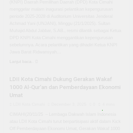
(KNPI) Daerah Pemilihan Daerah (DPD) Kota Cimahi
menggelar malam inagurasi pelantikan kepengurusan
periode 2025-2028 di Auditorium Universitas Jenderal
Achmad Yani (UNJANI), Minggu (21/1/2025). Sultan
Muhajid Abdul Jabbar, S.AB., resmi dilantik sebagai Ketua
DPD KNPI Kota Cimahi menggantikan kepengurusan
sebelumnya. Acara pelantikan yang dihadiri Ketua KNPI
Jawa Barat Ridwansyah…
Lanjut baca..
KEPEMUDAAN
LDII Kota Cimahi Dukung Gerakan Wakaf
1000 Al-Qur’an dan Pemberdayaan Ekonomi
Umat
LDII Kota Cimahi
December 3, 2025
0
4 mins
CIMAHI(20/11/25 – Lembaga Dakwah Islam Indonesia
atau LDII Kota Cimahi turut berpartisipasi aktif dalam Kick
Off Pemberdayaan Ekonomi Umat, Gerakan Wakaf 1000