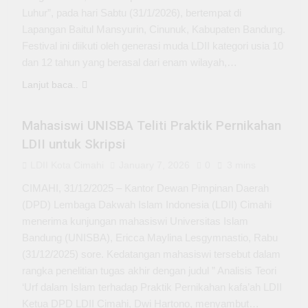
Luhur”, pada hari Sabtu (31/1/2026), bertempat di
Lapangan Baitul Mansyurin, Cinunuk, Kabupaten Bandung.
Festival ini diikuti oleh generasi muda LDII kategori usia 10
dan 12 tahun yang berasal dari enam wilayah,…
Lanjut baca..
KEPEMUDAAN
Mahasiswi UNISBA Teliti Praktik Pernikahan
LDII untuk Skripsi
LDII Kota Cimahi
January 7, 2026
0
3 mins
CIMAHI, 31/12/2025 – Kantor Dewan Pimpinan Daerah
(DPD) Lembaga Dakwah Islam Indonesia (LDII) Cimahi
menerima kunjungan mahasiswi Universitas Islam
Bandung (UNISBA), Ericca Maylina Lesgymnastio, Rabu
(31/12/2025) sore. Kedatangan mahasiswi tersebut dalam
rangka penelitian tugas akhir dengan judul ” Analisis Teori
‘Urf dalam Islam terhadap Praktik Pernikahan kafa’ah LDII
Ketua DPD LDII Cimahi, Dwi Hartono, menyambut…