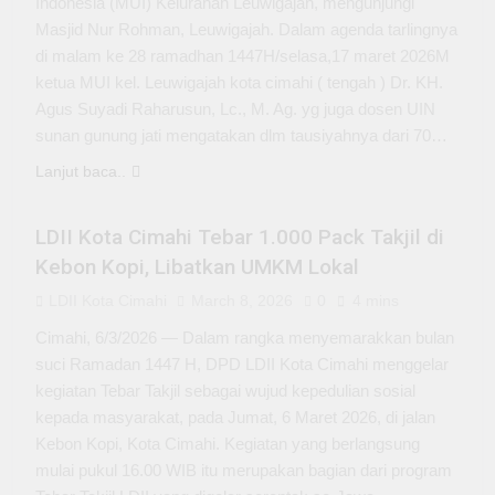
Indonesia (MUI) Kelurahan Leuwigajah, mengunjungi
Masjid Nur Rohman, Leuwigajah. Dalam agenda tarlingnya
di malam ke 28 ramadhan 1447H/selasa,17 maret 2026M
ketua MUI kel. Leuwigajah kota cimahi ( tengah ) Dr. KH.
Agus Suyadi Raharusun, Lc., M. Ag. yg juga dosen UIN
sunan gunung jati mengatakan dlm tausiyahnya dari 70…
Lanjut baca..
BERITA DPD
KEPEMUDAAN
LDII Kota Cimahi Tebar 1.000 Pack Takjil di
Kebon Kopi, Libatkan UMKM Lokal
LDII Kota Cimahi
March 8, 2026
0
4 mins
Cimahi, 6/3/2026 — Dalam rangka menyemarakkan bulan
suci Ramadan 1447 H, DPD LDII Kota Cimahi menggelar
kegiatan Tebar Takjil sebagai wujud kepedulian sosial
kepada masyarakat, pada Jumat, 6 Maret 2026, di jalan
Kebon Kopi, Kota Cimahi. Kegiatan yang berlangsung
mulai pukul 16.00 WIB itu merupakan bagian dari program