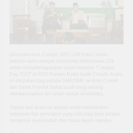
ldiicimahi.or.id, Cimahi- DPD LDII Kota Cimahi
bekerja sama dengan Komunitas Mahasiswa LDII
untuk menyelenggarakan acara bertajuk “Campus
Day 2023” di GSG Ponpes Baitul Izzah Cimahi. Acara
ini ditujukan bagi pelajar SMA/SMK se-Kota Cimahi
dan Santri Pondok Baitul Izzah yang sedang
mempersiapkan diri untuk masuk universitas.
Tujuan dari acara ini adalah untuk memberikan
wawasan dan persiapan yang baik bagi para pelajar
mengenai dunia kuliah dan masa depan mereka.