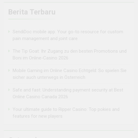
Berita Terbaru
SendiDoc mobile app: Your go-to resource for custom
pain management and joint care
The Tip Goat: Ihr Zugang zu den besten Promotions und
Boni im Online-Casino 2026
Mobile Gaming im Online Casino Echtgeld: So spielen Sie
sicher auch unterwegs in Österreich
Safe and fast: Understanding payment security at Best
Online Casino Canada 2026
Your ultimate guide to Ripper Casino: Top pokies and
features for new players