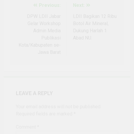
Previous:
Next:
Post
navigation
DPW LDII Jabar
LDII Bagikan 12 Ribu
Gelar Workshop
Botol Air Mineral,
Admin Media
Dukung Harlah 1
Publikasi
Abad NU.
Kota/Kabupaten se-
Jawa Barat
LEAVE A REPLY
Your email address will not be published.
Required fields are marked
*
Comment
*